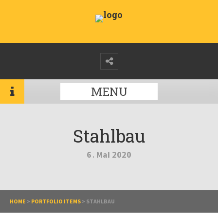
MENU
Stahlbau
6
Mai
2020
.
HOME
>
PORTFOLIO ITEMS
>
STAHLBAU