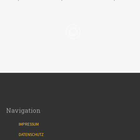
Wendeltreppe
Ba
Dieses Projekt wurde kunden- und
Dieses 
nutzenorientiert, von der Beratung über die
nutzenorient
genaue Planung von uns umgesetzt. Falls Sie
genaue Planun
Fragen zu dieser Umsetzung haben
Fragen z
kontaktieren Sie uns bitte unter
kontakt
metallbau.r.lange@t-online.de.
metall
Navigation
IMPRESSUM
DATENSCHUTZ