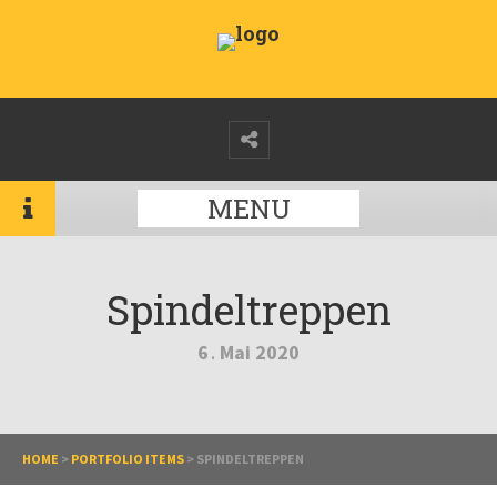
MENU
Spindeltreppen
6
Mai
2020
.
HOME
>
PORTFOLIO ITEMS
>
SPINDELTREPPEN