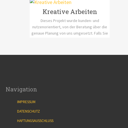
kontaktieren Sie uns bitte unter
metallbau.r.lange@t-online.de.
Kreative Arbeiten
Dieses Projekt wurde kunden- und
nutzenorientiert, von der Beratung über die
genaue Planung von uns umgesetzt. Falls Sie
Fragen zu dieser Umsetzung haben
kontaktieren Sie uns bitte unter
metallbau.r.lange@t-online.de.
Navigation
IMPRESSUM
DATENSCHUTZ
HAFTUNGSAUSSCHLUSS