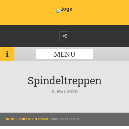
MENU
Spindeltreppen
6
Mai
2020
.
HOME
>
PORTFOLIO ITEMS
>
SPINDELTREPPEN