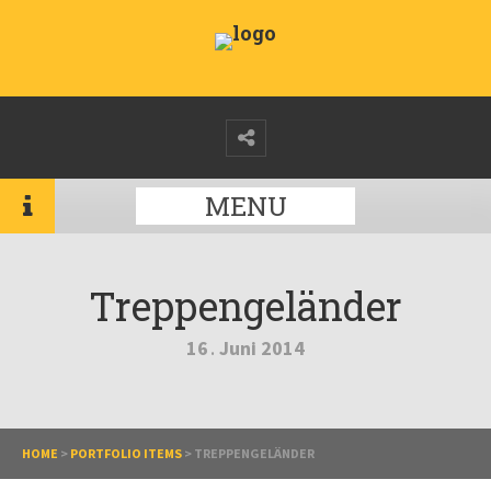
MENU
Treppengeländer
16
Juni
2014
.
HOME
>
PORTFOLIO ITEMS
>
TREPPENGELÄNDER