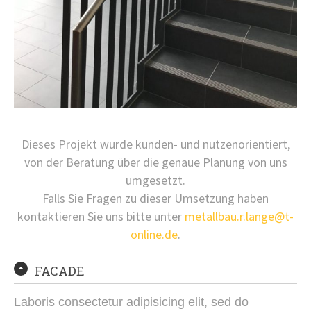
Dieses Projekt wurde kunden- und nutzenorientiert,
von der Beratung über die genaue Planung von uns
umgesetzt.
Falls Sie Fragen zu dieser Umsetzung haben
kontaktieren Sie uns bitte unter
metallbau.r.lange@t-
online.de
.
FACADE
Laboris consectetur adipisicing elit, sed do