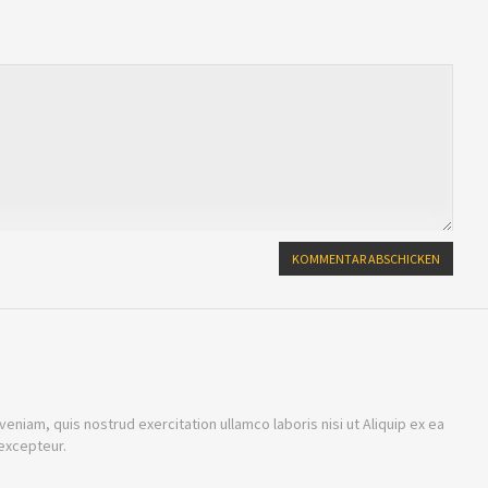
niam, quis nostrud exercitation ullamco laboris nisi ut Aliquip ex ea
excepteur.