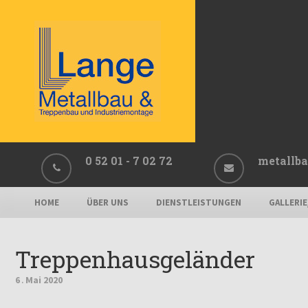
0 52 01 - 7 02 72
metallba
HOME
ÜBER UNS
DIENSTLEISTUNGEN
GALLERI
Treppenhausgeländer
6
Mai
2020
.