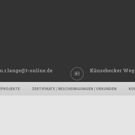
u.r.lange@t-online.de
Künsebecker Weg 
E/PROJEKTE
ZERTIFIKATE / BESCHEINIGUNGEN / URKUNDEN
KO