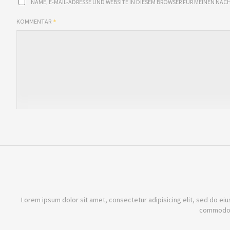
NAME, E-MAIL-ADRESSE UND WEBSITE IN DIESEM BROWSER FÜR MEINEN NÄ
KOMMENTAR
Lorem ipsum dolor sit amet, consectetur adipisicing elit, sed do eiu
commodo c