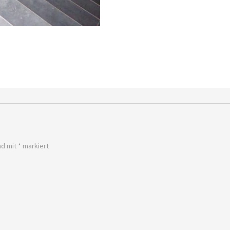
nd mit
*
markiert