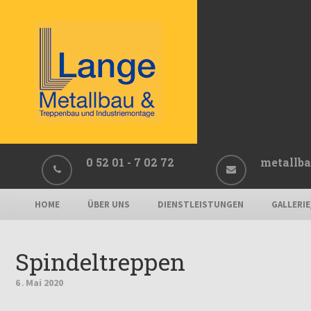
0 52 01 - 7 02 72
metallba
HOME
ÜBER UNS
DIENSTLEISTUNGEN
GALLERI
Spindeltreppen
6
Mai
2020
.