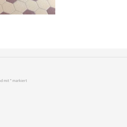
nd mit
*
markiert