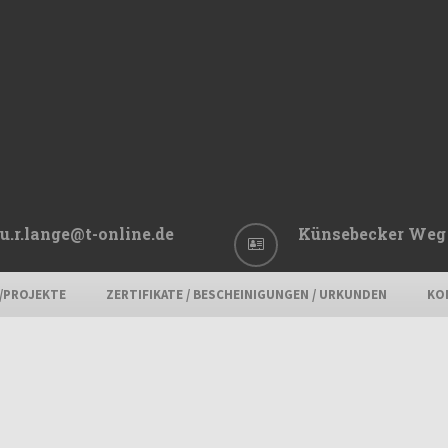
u.r.lange@t-online.de
Künsebecker Weg 
E/PROJEKTE
ZERTIFIKATE / BESCHEINIGUNGEN / URKUNDEN
KO