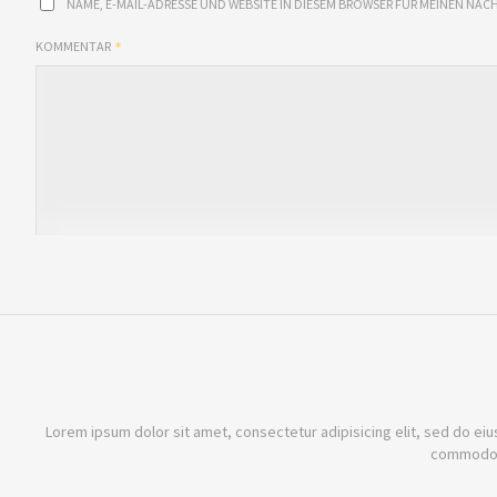
NAME, E-MAIL-ADRESSE UND WEBSITE IN DIESEM BROWSER FÜR MEINEN NÄ
KOMMENTAR
Lorem ipsum dolor sit amet, consectetur adipisicing elit, sed do eiu
commodo c