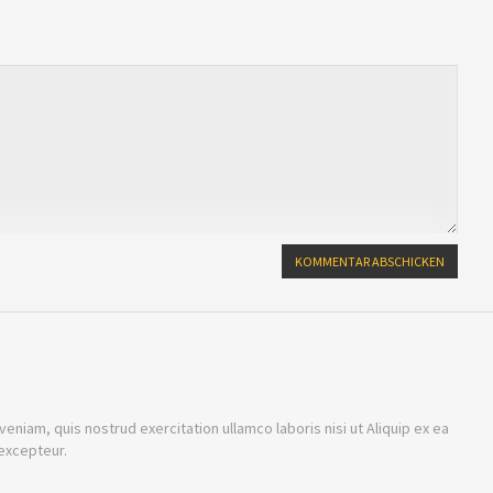
niam, quis nostrud exercitation ullamco laboris nisi ut Aliquip ex ea
excepteur.