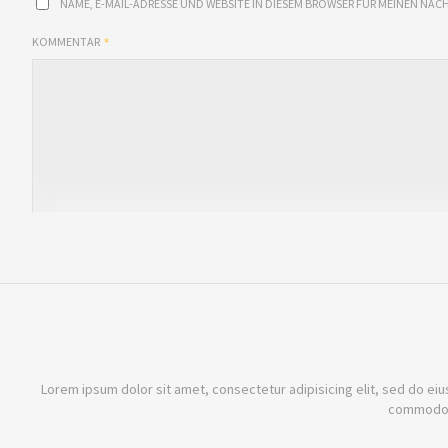
NAME, E-MAIL-ADRESSE UND WEBSITE IN DIESEM BROWSER FÜR MEINEN NÄ
KOMMENTAR
Lorem ipsum dolor sit amet, consectetur adipisicing elit, sed do eiu
commodo c