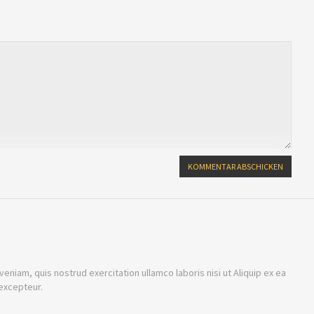
niam, quis nostrud exercitation ullamco laboris nisi ut Aliquip ex ea
excepteur.