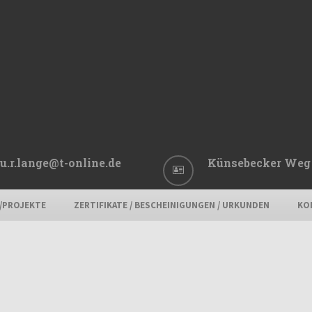
u.r.lange@t-online.de
Künsebecker Weg 
E/PROJEKTE
ZERTIFIKATE / BESCHEINIGUNGEN / URKUNDEN
KO