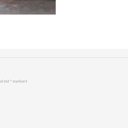
nd mit
*
markiert