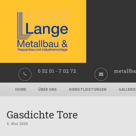
0 52 01 - 7 02 72
metallba
HOME
ÜBER UNS
DIENSTLEISTUNGEN
GALLERI
Gasdichte Tore
6
Mai
2020
.